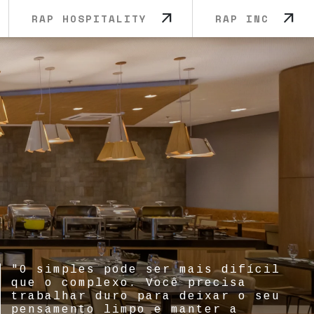
arrow_outward
arrow_outward
RAP HOSPITALITY
RAP INC
"O simples pode ser mais difícil
que o complexo. Você precisa
trabalhar duro para deixar o seu
pensamento limpo e manter a