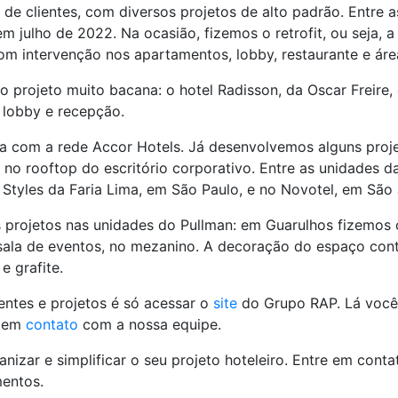
e clientes, com diversos projetos de alto padrão. Entre 
 em julho de 2022. Na ocasião, fizemos o retrofit, ou seja,
om intervenção nos apartamentos, lobby, restaurante e ár
projeto muito bacana: o hotel Radisson, da Oscar Freire,
, lobby e recepção.
a com a rede Accor Hotels. Já desenvolvemos alguns proje
e no rooftop do escritório corporativo. Entre as unidades
s Styles da Faria Lima, em São Paulo, e no Novotel, em S
jetos nas unidades do Pullman: em Guarulhos fizemos o 
 sala de eventos, no mezanino. A decoração do espaço con
e grafite.
entes e projetos é só acessar o
site
do Grupo RAP. Lá você
r em
contato
com a nossa equipe.
nizar e simplificar o seu projeto hoteleiro. Entre em co
mentos.