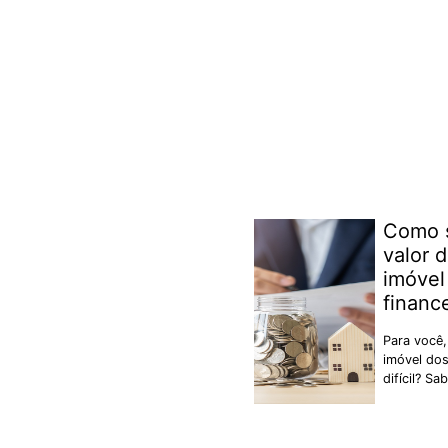
Como s
valor 
imóvel
financ
Para você,
imóvel dos
difícil? Sa