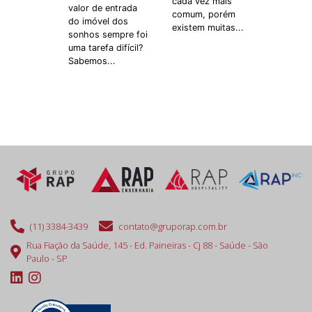
cada vez mais
valor de entrada
comum, porém
do imóvel dos
existem muitas...
sonhos sempre foi
uma tarefa difícil?
Sabemos...
(11) 3384-3439
contato@gruporap.com.br
Rua Fiação da Saúde, 145 - Ed. Paineiras - Cj 88 - Saúde - São
Paulo - SP